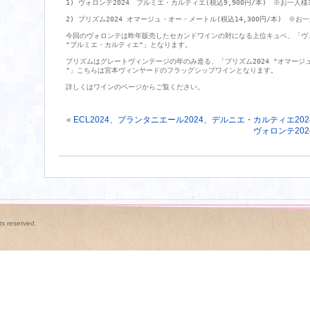
1) ヴォロンテ2024　プルミエ・カルティエ(税込9,900円/本)　※お一人様3
2) プリズム2024 オマージュ・オー・メートル(税込14,300円/本)　※お一
今回のヴォロンテは昨年販売したセカンドワインの対になる上位キュベ、「ヴォロ
"プルミエ・カルティエ"」となります。

プリズムはグレートヴィンテージの年のみ造る、「プリズム2024 "オマージュ
"」こちらは宮本ヴィンヤードのフラッグシップワインとなります。

詳しくはワインのページからご覧ください。
«
ECL2024、プランタニエール2024、デルニエ・カルティエ2
ヴォロンテ20
s reserved.