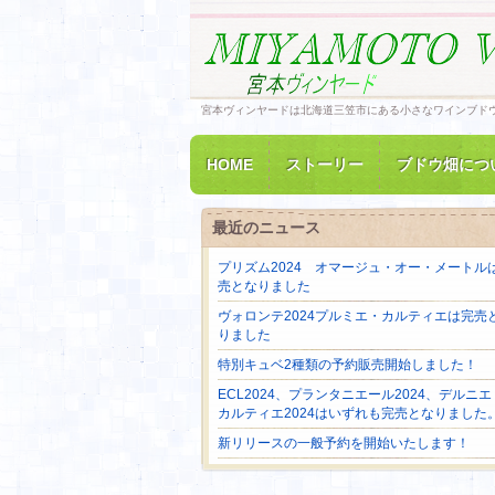
宮本ヴィンヤードは北海道三笠市にある小さなワインブド
HOME
ストーリー
ブドウ畑につ
最近のニュース
プリズム2024 オマージュ・オー・メートル
売となりました
ヴォロンテ2024プルミエ・カルティエは完売
りました
特別キュベ2種類の予約販売開始しました！
ECL2024、プランタニエール2024、デルニエ
カルティエ2024はいずれも完売となりました
新リリースの一般予約を開始いたします！