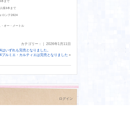
本まで

人様3本まで

ンテ2024　

・オー・メートル

カテゴリー：｜ 2026年1月11日
024はいずれも完売となりました。
24プルミエ・カルティエは完売となりました
»
ログイン