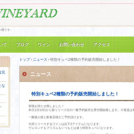
ウ畑です。
いて
ブログ
ワイン
お問い合わせ
アクセス
トップ
›
ニュース
›
特別キュベ2種類の予約販売開始しました！
は完
ニュース
とな
特別キュベ2種類の予約販売開始しました！
皆様お待たせ致しました！

・
本日1月13日から新リリース分の一般予約販売を受付開始致します。※発送は3
。
一般個人様と飲食店様がご予約頂けます。
今回リリースするワインは以下2アイテムになります。

ヴォロンテもプリズムもいつもとは違う特別キュベになります。
