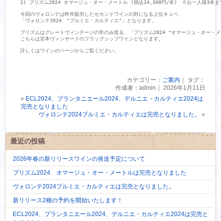
2) プリズム2024 オマージュ・オー・メートル (税込14,300円/本)　※お一人様3本まで
今回のヴォロンテは昨年販売したセカンドワインの対になる上位キュベ、

「ヴォロンテ2024　"プルミエ・カルティエ"」となります。

プリズムはグレートヴィンテージの年のみ造る、「プリズム2024 "オマージュ・オー・メー
こちらは宮本ヴィンヤードのフラッグシップワインとなります。

詳しくはワインのページからご覧ください。
カテゴリー：
ご案内
｜ タグ：
作成者：admin｜ 2026年1月11日
«
ECL2024、プランタニエール2024、デルニエ・カルティエ2024は
完売となりました
ヴォロンテ2024プルミエ・カルティエは完売となりました。
»
最近の投稿
2026年春の新リリースワインの発送予定について
プリズム2024 オマージュ・オー・メートルは完売となりました
ヴォロンテ2024プルミエ・カルティエは完売となりました。
新リリース2種の予約を開始いたします！
ECL2024、プランタニエール2024、デルニエ・カルティエ2024は完売と