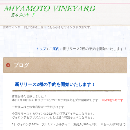
宮本ヴィンヤードは北海道三笠市にある小さなワインブドウ畑です。
トップ
›
ご案内
›
新リリース2種の予約を開始いたします！
ブログ
新リリース2種の予約を開始いたします！
皆様お待たせ致しました！

本日1月13日から新リリース分の一般予約販売を受付開始致します。
※発送は3月です。
一般個人様と飲食店様がご予約頂けます。
今回リリースするワインは2024年の以下2アイテムになります。

ヴォロンテもプリズムもいつもとは違う特別キュベになります。

1) ヴォロンテ2024　プルミエ・カルティエ (税込9,900円/本)　※お一人様3本まで
